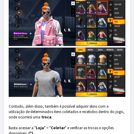
Contudo, além disso, também é possível adquirir skins com a
utilização de determinados itens coletados e recebidos dentro do jogo,
onde ocorrerá uma
troca
.
Basta acessar a "
Loja
" > "
Coletar
" e verificar as trocas e opções
disponíveis.
(*)