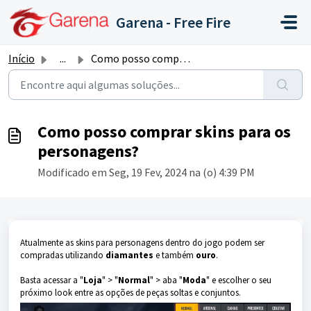
Ir para o conteúdo principal
Garena - Free Fire
Início
...
Como posso comprar skins para os personagens?
Como posso comprar skins para os
personagens?
Modificado em Seg, 19 Fev, 2024 na (o) 4:39 PM
Atualmente as skins para personagens dentro do jogo podem ser
compradas utilizando
diamantes
e também
ouro
.
Basta acessar a "
Loja
" > "
Normal
" > aba "
Moda
" e escolher o seu
próximo look entre as opções de peças soltas e conjuntos.