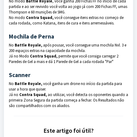
No modo
Battle Royale
, você ganha 200 Fichas FF no início de cada
partida e ao ser revivido você volta ao jogo já com 200 Fichas FF, umas
Thompson e 60 munições de SMG.
No modo
Contra Squad,
você consegue itens extras no começo de
cada rodada, como Katana, itens de cura e itens arremessáveis.
Mochila de Perna
No
Battle Royale,
após pousar, você consegue uma mochila Nvl. 3 e
200 espaços extras na capacidade da mochila.
Já no Modo
Contra Squad,
permite que você consiga carregar 2
Paredes de Gel a mais e dá 1 Parede de Gel a cada rodada "Par"
Scanner
No
Battle Royale,
você ganha um drone no início da partida para
usar a hora que quiser.
Já no
Contra Squad,
ao utilizar, você detecta os oponentes quando a
primeira Zona Segura da partida começa a fechar. Os Resultados não
são compartilhados com os aliados.
Este artigo foi útil?