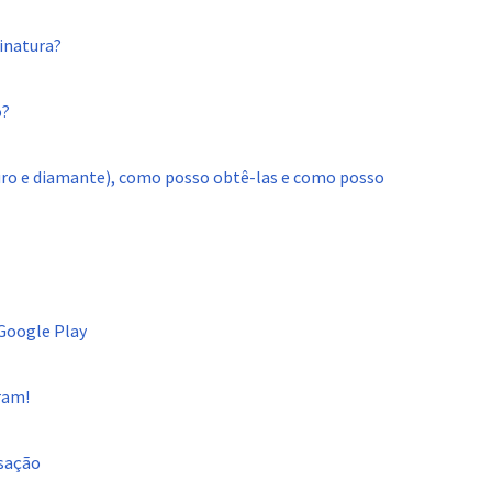
inatura?
o?
uro e diamante), como posso obtê-las e como posso
Google Play
ram!
nsação