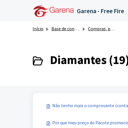
Ir para o conteúdo principal
Garena - Free Fire
Início
Base de conhecimento
Compras, pagamentos, diamantes e ouro
Diamantes (19
Não tenho mais o comprovante (contas
Por que meu preço do Pacote promocion